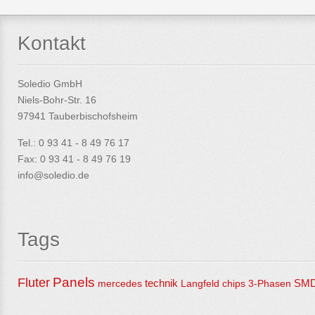
Kontakt
Soledio GmbH
Niels-Bohr-Str. 16
97941 Tauberbischofsheim
Tel.: 0 93 41 - 8 49 76 17
Fax: 0 93 41 - 8 49 76 19
info@soledio.de
Tags
Panels
Fluter
mercedes
technik
Langfeld
chips
3-Phasen
SM