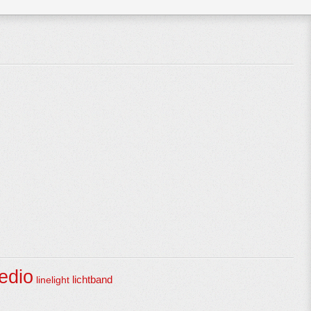
edio
linelight
lichtband