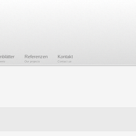
nblätter
Referenzen
Kontakt
heets
Our projects
Contact us