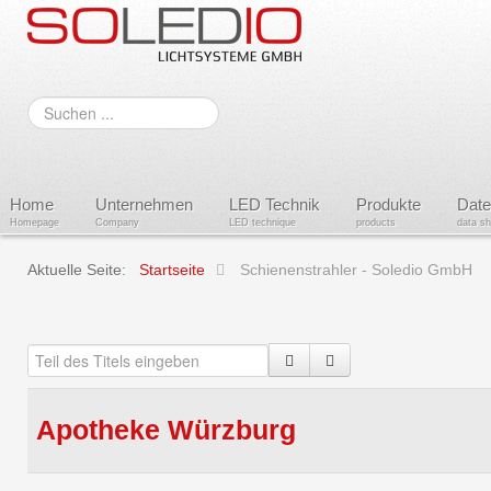
Suchen
...
Home
Unternehmen
LED Technik
Produkte
Date
Homepage
Company
LED technique
products
data s
Aktuelle Seite:
Startseite
Schienenstrahler - Soledio GmbH
Apotheke Würzburg