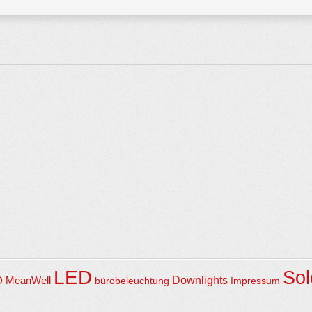
LED
Sol
Downlights
D
MeanWell
bürobeleuchtung
Impressum