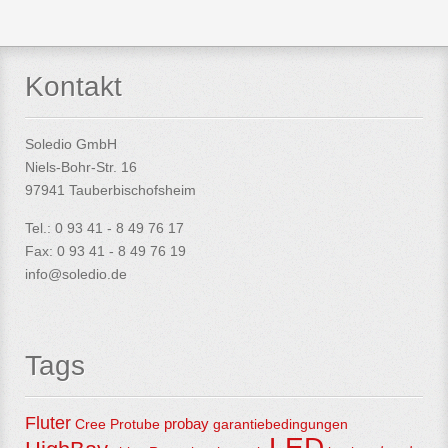
Kontakt
Soledio GmbH
Niels-Bohr-Str. 16
97941 Tauberbischofsheim
Tel.: 0 93 41 - 8 49 76 17
Fax: 0 93 41 - 8 49 76 19
info@soledio.de
Tags
Fluter
Cree
Protube
probay
garantiebedingungen
LED