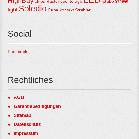
HighBay
street
chips
Rasterleuchte
agb
iptube
Soledio
light
Cube
kontakt
Strahler
Social
Facebook
Rechtliches
AGB
Garantiebedingungen
Sitemap
Datenschutz
Impressum