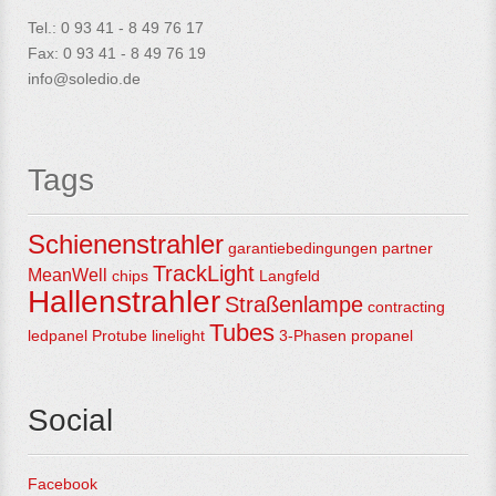
Tel.: 0 93 41 - 8 49 76 17
Fax: 0 93 41 - 8 49 76 19
info@soledio.de
Tags
Schienenstrahler
garantiebedingungen
partner
TrackLight
MeanWell
chips
Langfeld
Hallenstrahler
Straßenlampe
contracting
Tubes
ledpanel
Protube
linelight
3-Phasen
propanel
Social
Facebook